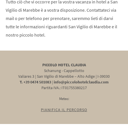
Tutto ciò che vi occorre per la vostra vacanza in hotel a San
Vigilio di Marebbe è a vostra disposizione. Contattateci via
mail o per telefono per prenotare, saremmo lieti di darvi
tutte le informazioni riguardanti San Vigilio di Marebbe e il
nostro piccolo hotel.
PICCOLO HOTEL CLAUDIA
Schanung - Cappellotto
Valiares 3
|
San Vigilio di Marebbe – Alto Adige
|
I-39030
T. +39 0474 501083
|
info@piccolohotelclaudia.com
Partita IVA.: IT01755380217
Meteo:
PIANIFICA IL PERCORSO