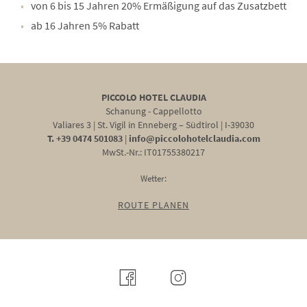
von 6 bis 15 Jahren 20% Ermäßigung auf das Zusatzbett
ab 16 Jahren 5% Rabatt
PICCOLO HOTEL CLAUDIA
Schanung - Cappellotto
Valiares 3
|
St. Vigil in Enneberg – Südtirol
|
I-39030
T. +39 0474 501083
|
info@piccolohotelclaudia.com
MwSt.-Nr.: IT01755380217
Wetter:
ROUTE PLANEN