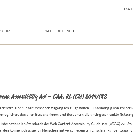
T
+39 0
LAUDIA
PREISE UND INFO
pean Accessibility Act – EAA, RL (EU) 2019/882
arrierefrei und für alle Menschen zugänglich zu gestalten – unabhängig von körper
zu ermöglichen, das allen Besucherinnen und Besuchern die uneingeschränkte Nutzung 
n internationalen Standards der Web Content Accessibility Guidelines (WCAG) 2.1, S
 werden können, dass sie für Menschen mit verschiedensten Einschränkungen zugängl