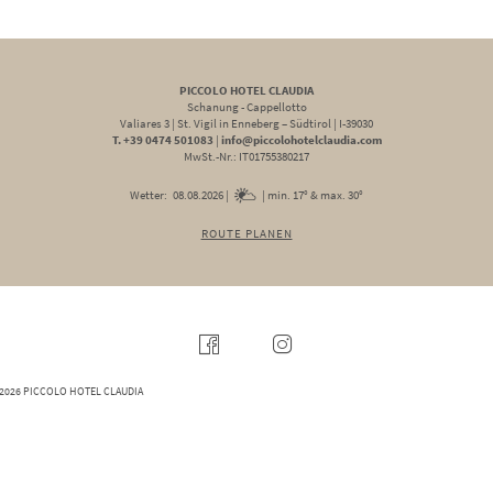
PICCOLO HOTEL CLAUDIA
Schanung - Cappellotto
Valiares 3
|
St. Vigil in Enneberg – Südtirol
|
I-39030
T. +39 0474 501083
|
info@piccolohotelclaudia.com
MwSt.-Nr.: IT01755380217
Wetter:
08.08.2026 |
| min. 17° & max. 30°
ROUTE PLANEN
2026 PICCOLO HOTEL CLAUDIA