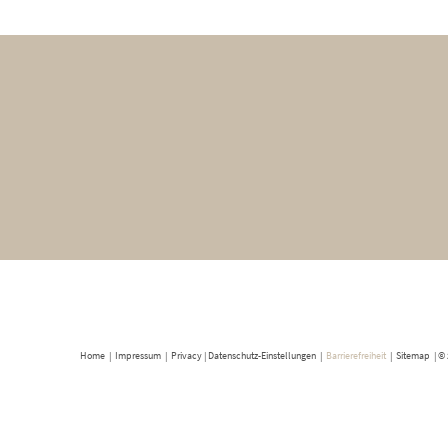
Home
|
Impressum
|
Privacy
|
Datenschutz-Einstellungen
|
Barrierefreiheit
|
Sitemap
|
© 