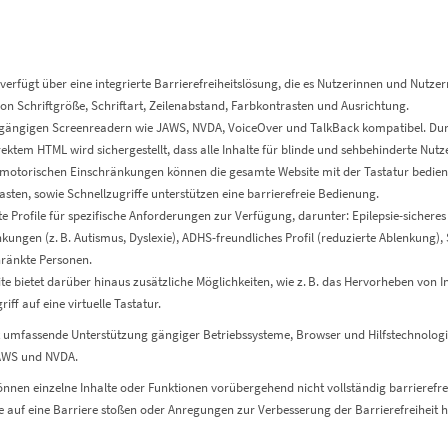
rfügt über eine integrierte Barrierefreiheitslösung, die es Nutzerinnen und Nutzern
n Schriftgröße, Schriftart, Zeilenabstand, Farbkontrasten und Ausrichtung.
t gängigen Screenreadern wie JAWS, NVDA, VoiceOver und TalkBack kompatibel. Durch
ektem HTML wird sichergestellt, dass alle Inhalte für blinde und sehbehinderte Nutze
 motorischen Einschränkungen können die gesamte Website mit der Tastatur bediene
sten, sowie Schnellzugriffe unterstützen eine barrierefreie Bedienung.
te Profile für spezifische Anforderungen zur Verfügung, darunter: Epilepsie-sicheres 
ungen (z. B. Autismus, Dyslexie), ADHS-freundliches Profil (reduzierte Ablenkung), 
hränkte Personen.
e bietet darüber hinaus zusätzliche Möglichkeiten, wie z. B. das Hervorheben von 
f auf eine virtuelle Tastatur.
st umfassende Unterstützung gängiger Betriebssysteme, Browser und Hilfstechnologi
JAWS und NVDA.
en einzelne Inhalte oder Funktionen vorübergehend nicht vollständig barrierefrei 
Sie auf eine Barriere stoßen oder Anregungen zur Verbesserung der Barrierefreiheit