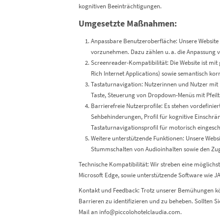
kognitiven Beeinträchtigungen.
Umgesetzte Maßnahmen:
Anpassbare Benutzeroberfläche: Unsere Website ve
vorzunehmen. Dazu zählen u. a. die Anpassung vo
Screenreader-Kompatibilität: Die Website ist mi
Rich Internet Applications) sowie semantisch korr
Tastaturnavigation: Nutzerinnen und Nutzer mit
Taste, Steuerung von Dropdown-Menüs mit Pfeilta
Barrierefreie Nutzerprofile: Es stehen vordefinier
Sehbehinderungen, Profil für kognitive Einschränk
Tastaturnavigationsprofil für motorisch eingesc
Weitere unterstützende Funktionen: Unsere Websit
Stummschalten von Audioinhalten sowie den Zugrif
Technische Kompatibilität: Wir streben eine möglich
Microsoft Edge, sowie unterstützende Software wie 
Kontakt und Feedback: Trotz unserer Bemühungen könn
Barrieren zu identifizieren und zu beheben. Sollten 
Mail an
info@piccolohotelclaudia.com
.